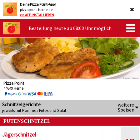
Deine Pizza Point-App!
pizzapoint-herne.de
>> APP INSTALLIEREN
Bestellung heute ab 08:00 Uhr möglich
Pizza Point
44649 Herne
Schnitzelgerichte
weitere
Speisen
jeweils mit Pommes Frites und Salat
PUTENSCHNITZEL
Jägerschnitzel