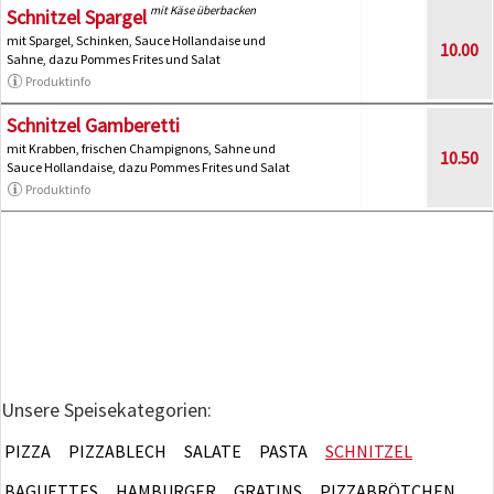
mit Käse überbacken
Schnitzel Spargel
mit Spargel, Schinken, Sauce Hollandaise und
10.00
Sahne, dazu Pommes Frites und Salat
Produktinfo
Schnitzel Gamberetti
mit Krabben, frischen Champignons, Sahne und
10.50
Sauce Hollandaise, dazu Pommes Frites und Salat
Produktinfo
Unsere Speisekategorien:
PIZZA
PIZZABLECH
SALATE
PASTA
SCHNITZEL
BAGUETTES
HAMBURGER
GRATINS
PIZZABRÖTCHEN