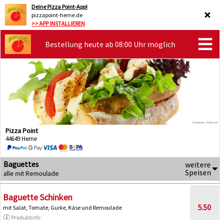
Deine Pizza Point-App!
pizzapoint-herne.de
>> APP INSTALLIEREN
Bestellung heute ab 08:00 Uhr möglich
Pizza Point
44649 Herne
Baguettes
weitere
Speisen
alle mit Remoulade
Baguette Schinken
5.50
mit Salat, Tomate, Gurke, Käse und Remoulade
Produktinfo